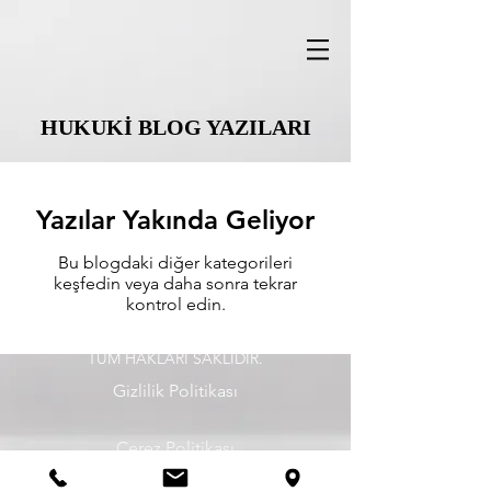
HUKUKİ BLOG YAZILARI
Yazılar Yakında Geliyor
Bu blogdaki diğer kategorileri
keşfedin veya daha sonra tekrar
kontrol edin.
©
2020 - 2026
, Avukat Tuba Nur Demircan.
TÜM HAKLARI SAKLIDIR.
Gizlilik Politikası
Çerez Politikası