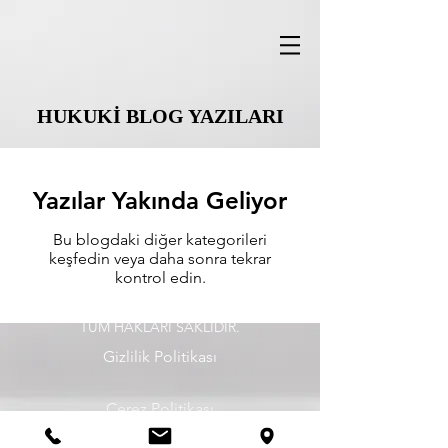
HUKUKİ BLOG YAZILARI
Yazılar Yakında Geliyor
Bu blogdaki diğer kategorileri
keşfedin veya daha sonra tekrar
kontrol edin.
©
2020 - 2026
, Avukat Tuba Nur Demircan.
TÜM HAKLARI SAKLIDIR.
Gizlilik Politikası
Çerez Politikası