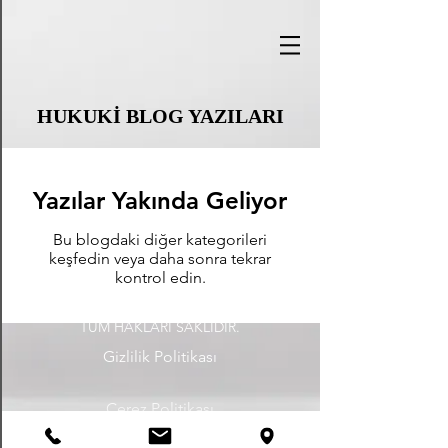
HUKUKİ BLOG YAZILARI
Yazılar Yakında Geliyor
Bu blogdaki diğer kategorileri
keşfedin veya daha sonra tekrar
kontrol edin.
©
2020 - 2026
, Avukat Tuba Nur Demircan.
TÜM HAKLARI SAKLIDIR.
Gizlilik Politikası
Çerez Politikası