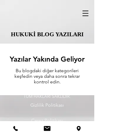
HUKUKİ BLOG YAZILARI
Yazılar Yakında Geliyor
Bu blogdaki diğer kategorileri
keşfedin veya daha sonra tekrar
kontrol edin.
©
2020 - 2026
, Avukat Tuba Nur Demircan.
TÜM HAKLARI SAKLIDIR.
Gizlilik Politikası
Çerez Politikası