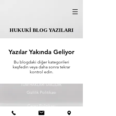
HUKUKİ BLOG YAZILARI
Yazılar Yakında Geliyor
Bu blogdaki diğer kategorileri
keşfedin veya daha sonra tekrar
kontrol edin.
©
2020 - 2026
, Avukat Tuba Nur Demircan.
TÜM HAKLARI SAKLIDIR.
Gizlilik Politikası
Çerez Politikası