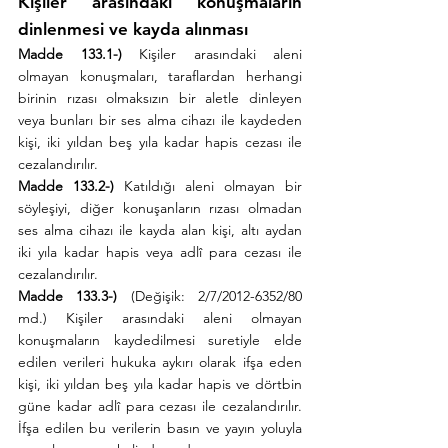
Kişiler arasındaki konuşmaların 
dinlenmesi ve kayda alınması
Madde 133.1-)
 Kişiler arasındaki aleni 
olmayan konuşmaları, taraflardan herhangi 
birinin rızası olmaksızın bir aletle dinleyen 
veya bunları bir ses alma cihazı ile kaydeden 
kişi, iki yıldan beş yıla kadar hapis cezası ile 
cezalandırılır.
Madde 133.2-)
 Katıldığı aleni olmayan bir 
söyleşiyi, diğer konuşanların rızası olmadan 
ses alma cihazı ile kayda alan kişi, altı aydan 
iki yıla kadar hapis veya adlî para cezası ile 
cezalandırılır.
Madde 133.3-)
 (Değişik: 2/7/2012-6352/80 
md.) Kişiler arasındaki aleni olmayan 
konuşmaların kaydedilmesi suretiyle elde 
edilen verileri hukuka aykırı olarak ifşa eden 
kişi, iki yıldan beş yıla kadar hapis ve dörtbin 
güne kadar adlî para cezası ile cezalandırılır. 
İfşa edilen bu verilerin basın ve yayın yoluyla 