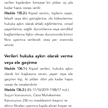
verileri kaydeden kimseye bir yıldan üç yıla 
kadar hapis cezası verilir.
Madde 135.2-)
 Kişisel verinin, kişilerin siyasi, 
felsefi veya dini görüşlerine, ırki kökenlerine; 
hukuka aykırı olarak ahlaki eğilimlerine, cinsel 
yaşamlarına, sağlık durumlarına veya sendikal 
bağlantılarına ilişkin olması durumunda birinci 
fıkra uyarınca verilecek ceza yarı oranında 
artırılır.
Verileri hukuka aykırı olarak verme 
veya ele geçirme
Madde 136.1-)
 Kişisel verileri, hukuka aykırı 
olarak bir başkasına veren, yayan veya ele 
geçiren kişi, iki yıldan dört yıla kadar hapis 
cezası ile cezalandırılır.
Madde 136.2-)
 (Ek:17/10/2019-7188/17 md.) 
Suçun konusunun, Ceza Muhakemesi 
Kanununun 236 ncı maddesinin beşinci ve 
altıncı fıkraları uyarınca kayda alınan beyan ve 