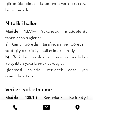
görüntüler olması durumunda verilecek ceza 
bir kat artırılır.
Nitelikli haller
Madde 137.1-)
 Yukarıdaki maddelerde 
tanımlanan suçların;
a)
 Kamu görevlisi tarafından ve görevinin 
verdiği yetki kötüye kullanılmak suretiyle,
b)
 Belli bir meslek ve sanatın sağladığı 
kolaylıktan yararlanmak suretiyle,
İşlenmesi halinde, verilecek ceza yarı 
oranında artırılır.
Verileri yok etmeme
Madde 138.1-)
 Kanunların belirlediği 
sürelerin geçmiş olmasına karşın verileri 
sistem içinde yok etmekle yükümlü olanlara 
görevlerini yerine getirmediklerinde bir 
yıldan iki yıla kadar hapis cezası verilir.
Madde 138.2-)
 (Ek: 21/2/2014-6526/5 md.) 