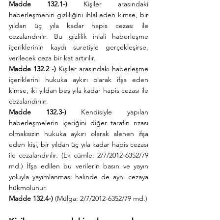
Madde 132.1-) 
Kişiler arasındaki 
haberleşmenin gizliliğini ihlal eden kimse, bir 
yıldan üç yıla kadar hapis cezası ile 
cezalandırılır. Bu gizlilik ihlali haberleşme 
içeriklerinin kaydı suretiyle gerçekleşirse, 
verilecek ceza bir kat artırılır.
Madde 132.2 -)
 Kişiler arasındaki haberleşme 
içeriklerini hukuka aykırı olarak ifşa eden 
kimse, iki yıldan beş yıla kadar hapis cezası ile 
cezalandırılır.
Madde 132.3-)
 Kendisiyle yapılan 
haberleşmelerin içeriğini diğer tarafın rızası 
olmaksızın hukuka aykırı olarak alenen ifşa 
eden kişi, bir yıldan üç yıla kadar hapis cezası 
ile cezalandırılır. (Ek cümle: 2/7/2012-6352/79 
md.) İfşa edilen bu verilerin basın ve yayın 
yoluyla yayımlanması halinde de aynı cezaya 
hükmolunur.
Madde 132.4-)
 (Mülga: 2/7/2012-6352/79 md.)