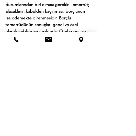
durumlarından biri olması gerekir. Temerrüt; 
alacaklının kabulden kaçınması, borçlunun 
ise ödemekte direnmesidir. Borçlu 
temerrüdünün sonuçları genel ve özel 
olacak şekilde ayrılmaktadır. Özel sonuçları 
şunlardır; 1- aynen ifa ve gecikme tazminatı, 
2- aynen ifadan vazgeçme ve müspet zarar 
tazmini, 3- sözleşmeden dönme ve menfi 
zarar tazmini talep etme. Alacaklının TBK m. 
125’te tanınan haklardan hangisini seçtiğini 
derhâl bildirmesi gerekir. Bildirmemesi 
durumunda; adi işlerde, aynen ifa ve 
gecikme tazminatını; belirli vade ve ticari 
satışlarda, aynen ifadan vazgeçme ve 
müspet zararın karşılanmasını seçtiği kabul 
edilir.