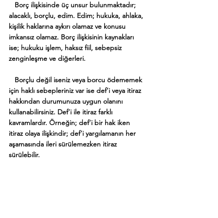
   Borç ilişkisinde üç unsur bulunmaktadır; 
alacaklı, borçlu, edim. Edim; hukuka, ahlaka, 
kişilik haklarına aykırı olamaz ve konusu 
imkansız olamaz. Borç ilişkisinin kaynakları 
ise; hukuku işlem, haksız fiil, sebepsiz 
zenginleşme ve diğerleri.
   Borçlu değil iseniz veya borcu ödememek 
için haklı sebepleriniz var ise def’i veya itiraz 
hakkından durumunuza uygun olanını 
kullanabilirsiniz. Def’i ile itiraz farklı 
kavramlardır. Örneğin; def’i bir hak iken 
itiraz olaya ilişkindir; def’i yargılamanın her 
aşamasında ileri sürülemezken itiraz 
sürülebilir. 